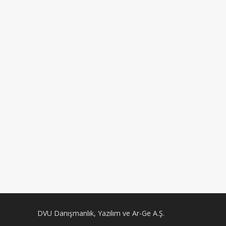
DVU Danışmanlık, Yazılım ve Ar-Ge A.Ş.