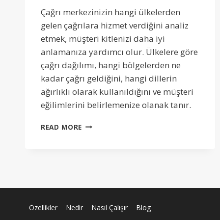
Çağrı merkezinizin hangi ülkelerden
gelen çağrılara hizmet verdiğini analiz
etmek, müşteri kitlenizi daha iyi
anlamanıza yardımcı olur. Ülkelere göre
çağrı dağılımı, hangi bölgelerden ne
kadar çağrı geldiğini, hangi dillerin
ağırlıklı olarak kullanıldığını ve müşteri
eğilimlerini belirlemenize olanak tanır.
ÜLKELERE
READ MORE
GÖRE
ÇAĞRI
DAĞILIMI:
MÜŞTERI
EĞILIMLERINI
NASIL
ANALIZ
EDEBILIRSINIZ?
Özellikler
Nedir
Nasıl Çalışır
Blog