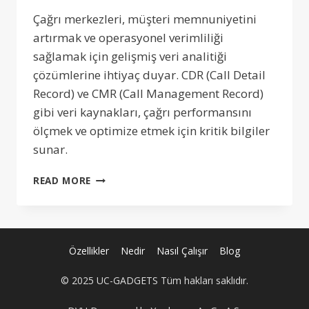
Çağrı merkezleri, müşteri memnuniyetini
artırmak ve operasyonel verimliliği
sağlamak için gelişmiş veri analitiği
çözümlerine ihtiyaç duyar. CDR (Call Detail
Record) ve CMR (Call Management Record)
gibi veri kaynakları, çağrı performansını
ölçmek ve optimize etmek için kritik bilgiler
sunar.
ÇAĞRI
READ MORE
MERKEZI
PERFORMANSINIZI
ARTIRIN:
CDR
VE
Özellikler
Nedir
Nasıl Çalışır
Blog
CMR
VERILERI
© 2025 UC-GADGETS Tüm hakları saklıdır.
ILE
ANALIZ